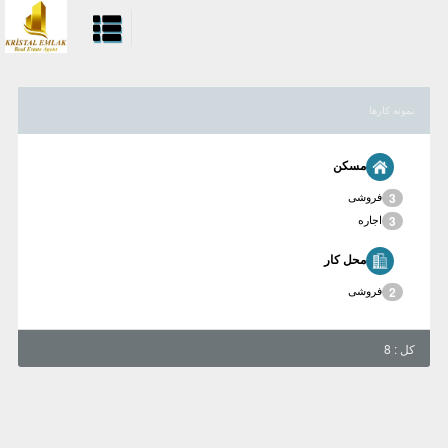
نمونه کارها
مسکن
فروشی
3
اجاره
3
محل کار
فروشی
2
کل : 8