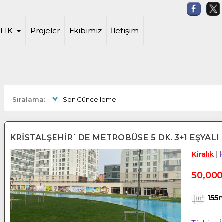
ehir Satış ve Kiralama Ofisi, Cazip 
LIK
Projeler
Ekibimiz
İletişim
Sıralama:
Son Güncelleme
KRİSTALŞEHİR`DE METROBÜSE 5 DK. 3+1 EŞYALI 
Kiralık
50,00
155