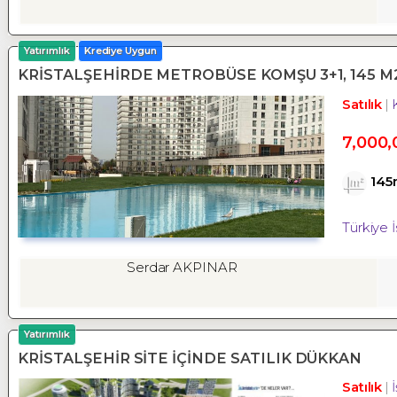
Yatırımlık
Krediye Uygun
KRİSTALŞEHİRDE METROBÜSE KOMŞU 3+1, 145 M2
Satılık
7,000,
145
Türkiye 
Serdar AKPINAR
Yatırımlık
KRİSTALŞEHİR SİTE İÇİNDE SATILIK DÜKKAN
Satılık