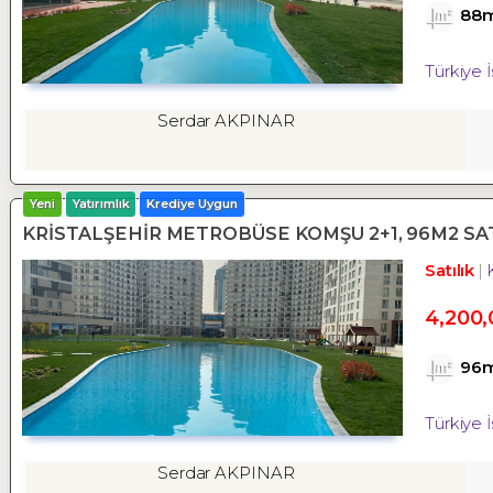
88
Türkiye 
Serdar AKPINAR
Yeni
Yatırımlık
Krediye Uygun
KRİSTALŞEHİR METROBÜSE KOMŞU 2+1, 96M2 SAT
Satılık
4,200,
96
Türkiye 
Serdar AKPINAR