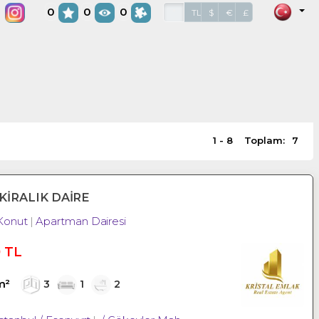
Fiyat, Gerçek Bilgi, Profosyonel
0
0
0
*
TL
$
€
£
1 - 8
Toplam:
7
KİRALIK DAİRE
Konut
Apartman Dairesi
0 TL
m²
3
1
2