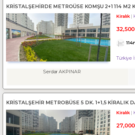
KRİSTALŞEHİRDE METROÜSE KOMŞU 2+1 114 M2 K
Kiralık
32,500
114
Türkiye 
Serdar AKPINAR
KRİSTALŞEHİR METROBÜSE 5 DK. 1+1,5 KİRALIK D
Kiralık
27,000