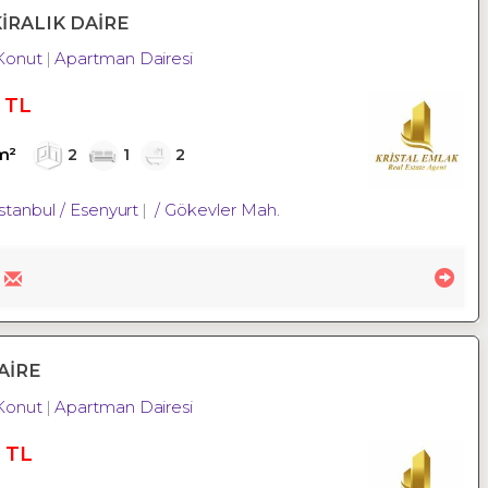
İRALIK DAİRE
Konut
Apartman Dairesi
 TL
m²
2
1
2
İstanbul / Esenyurt
/ Gökevler Mah.
AİRE
Konut
Apartman Dairesi
 TL