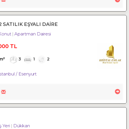
 SATILIK EŞYALI DAİRE
Konut
Apartman Dairesi
000 TL
m²
3
1
2
İstanbul / Esenyurt
İş Yeri
Dükkan