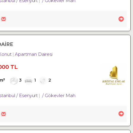
İstanbul / Esenyurt
/ Gökevler Mah.
DAİRE
Konut
Apartman Dairesi
000 TL
m²
3
1
2
İstanbul / Esenyurt
/ Gökevler Mah.