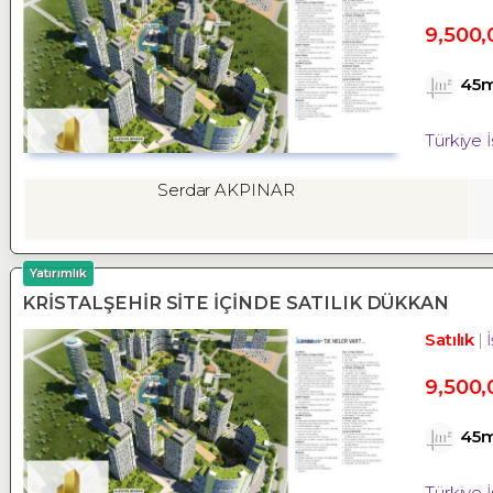
9,500,
45
Türkiye 
Serdar AKPINAR
Yatırımlık
KRİSTALŞEHİR SİTE İÇİNDE SATILIK DÜKKAN
Satılık
9,500,
45