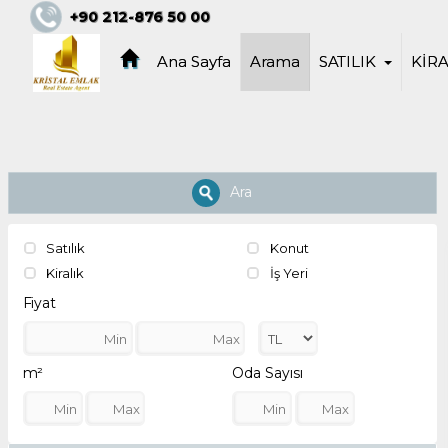
KRİSTALŞEHİR KRİSTAL EMLAK Kristalş
+90 212-876 50 00
Hizmet 0532 426 65 08
Ana Sayfa
Arama
SATILIK
KİRA
Ara
Satılık
Konut
Kiralık
İş Yeri
Fiyat
m²
Oda Sayısı