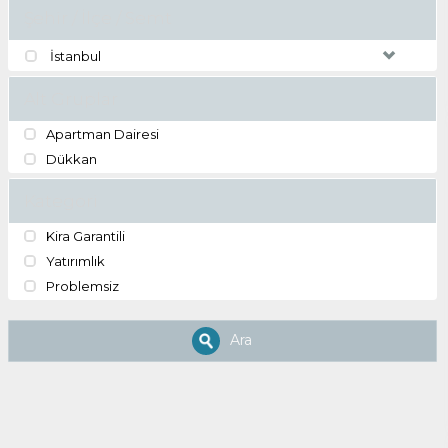
Şehir / İlçe / Semt
İstanbul
Alt Gruplar
Apartman Dairesi
Dükkan
Kategori
Kira Garantili
Yatırımlık
Problemsiz
Ara