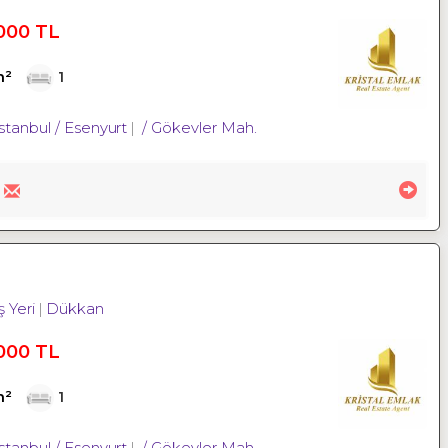
000 TL
m²
1
İstanbul / Esenyurt
/ Gökevler Mah.
İş Yeri
Dükkan
000 TL
m²
1