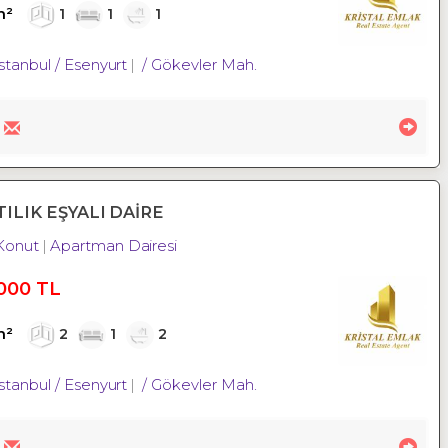
m²
1
1
1
İstanbul / Esenyurt
/ Gökevler Mah.
ILIK EŞYALI DAİRE
Konut
Apartman Dairesi
000 TL
m²
2
1
2
İstanbul / Esenyurt
/ Gökevler Mah.