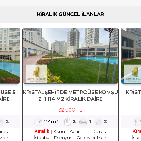
KİRALIK GÜNCEL İLANLAR
ÜSE 5
KRİSTALŞEHİRDE METROÜSE KOMŞU
KRİS
AİRE
2+1 114 M2 KİRALIK DAİRE
32,500 TL
2
114m²
2
1
2
Kiralık
Kir
resi
Konut
Apartman Dairesi
Mah.
İstanbul
Esenyurt
Gökevler Mah.
İsta