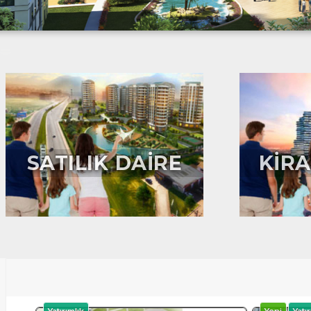
SATILIK DAİRE
KİRA
Yatırımlık
Yeni
Yatır