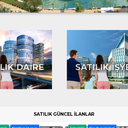
LIK DAİRE
SATILIK İŞY
SATILIK GÜNCEL İLANLAR
ımlık
Krediye Uygun
Yatırımlık
Krediye Uygun