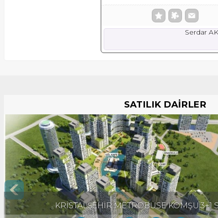
Serdar A
SATILIK DAİRLER
KRİSTALŞEHİR METROBÜSE KOMŞU 3+1 S