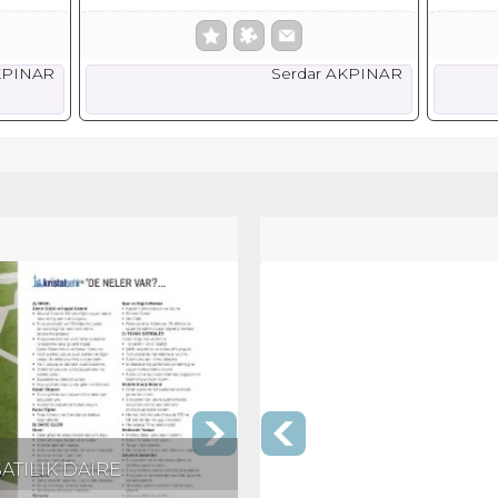
KPINAR
Serdar AKPINAR
ATILIK DAİRE
KRİSTALŞEHİR'DE