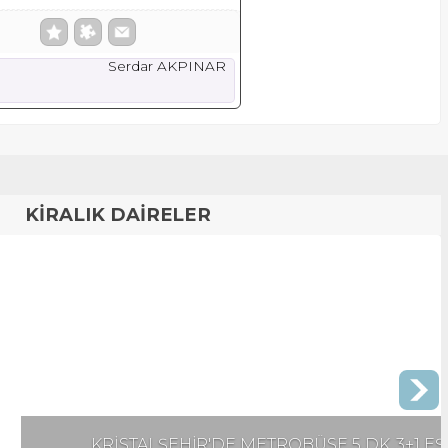
Serdar AKPINAR
KİRALIK DAİRELER
 METROBÜSE 5 DK. 3+1 EŞYALI KİRALIK DAİRE