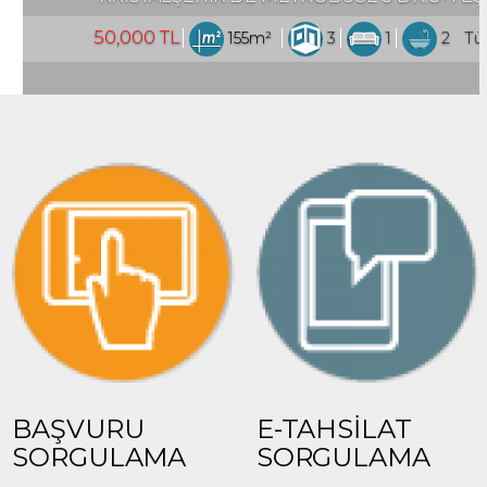
5m²
3
1
2
Türkiye İstanbul / Esenyurt
BAŞVURU
E-TAHSİLAT
SORGULAMA
SORGULAMA