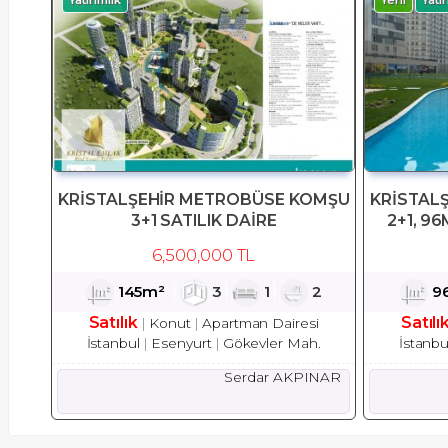
KRİSTALŞEHİR METROBÜSE KOMŞU
KRİSTAL
3+1 SATILIK DAİRE
2+1, 96
6,500,000 TL
145m²
3
1
2
9
Satılık
Satılı
Konut
Apartman Dairesi
İstanbul
Esenyurt
Gökevler Mah.
İstanbu
Serdar AKPINAR