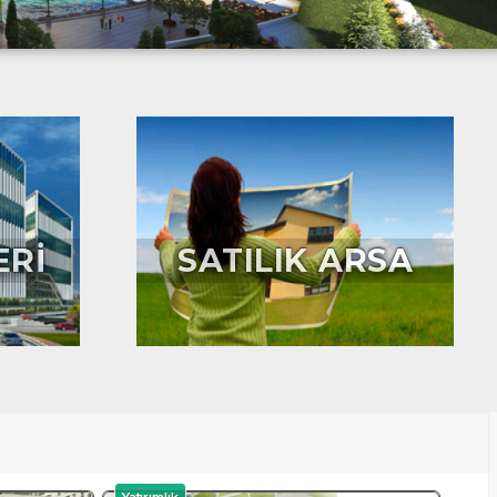
ERİ
SATILIK ARSA
Yatırımlık