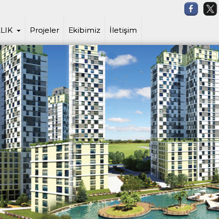
ehir Satış ve Kiralama Ofisi, Cazip 
LIK
Projeler
Ekibimiz
İletişim