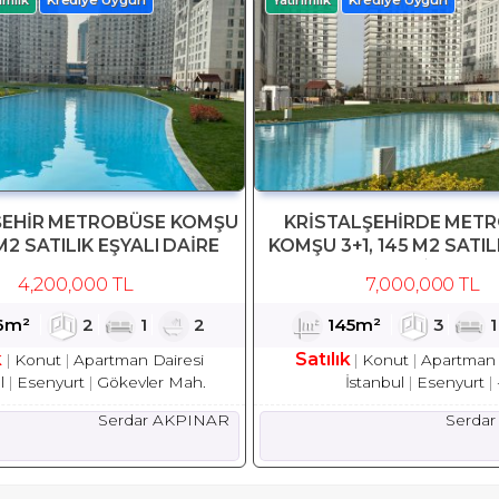
ŞEHİR METROBÜSE KOMŞU
KRİSTALŞEHİRDE MET
M2 SATILIK EŞYALI DAİRE
KOMŞU 3+1, 145 M2 SATIL
DAİRE
4,200,000 TL
7,000,000 TL
6m²
2
1
2
145m²
3
k
Satılık
Konut
Apartman Dairesi
Konut
Apartman 
l
Esenyurt
Gökevler Mah.
İstanbul
Esenyurt
Serdar AKPINAR
Serda