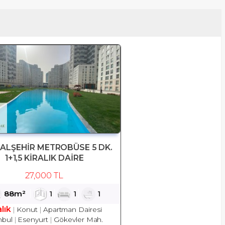
TALŞEHİR METROBÜSE 5 DK.
1+1,5 KİRALIK DAİRE
27,000 TL
88m²
1
1
1
alık
Konut
Apartman Dairesi
nbul
Esenyurt
Gökevler Mah.