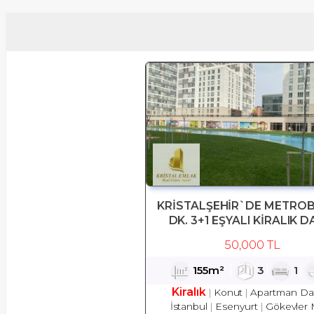
KRİSTALŞEHİR`DE METROB
DK. 3+1 EŞYALI KİRALIK D
50,000 TL
155m²
3
1
Kiralık
Konut
Apartman Dai
İstanbul
Esenyurt
Gökevler 