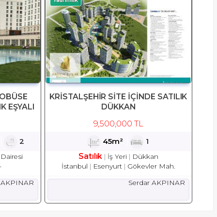
ROBÜSE
KRİSTALŞEHİR SİTE İÇİNDE SATILIK
IK EŞYALI
DÜKKAN
9,500,000 TL
1
2
45m²
1
Satılık
Dairesi
İş Yeri
Dükkan
-
İstanbul
Esenyurt
Gökevler Mah.
r AKPINAR
Serdar AKPINAR