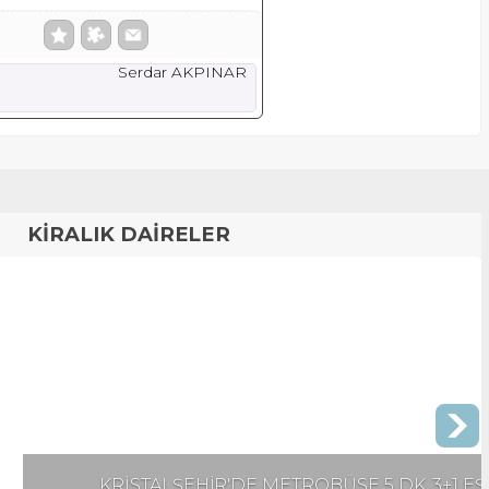
Serdar AKPINAR
KİRALIK DAİRELER
 METROBÜSE 5 DK. 3+1 EŞYALI KİRALIK DAİRE