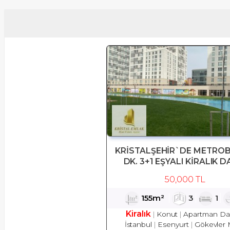
KRİSTALŞEHİR`DE METROB
DK. 3+1 EŞYALI KİRALIK D
50,000 TL
155m²
3
1
Kiralık
Konut
Apartman Dai
İstanbul
Esenyurt
Gökevler 