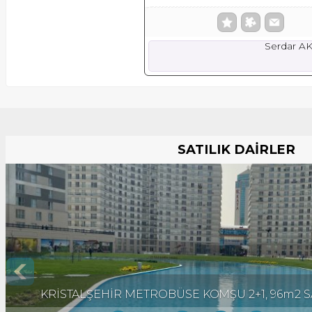
Serdar A
SATILIK DAİRLER
KRİSTALŞEHİR METROBÜSE KOMŞU 2+1, 96m2 SA