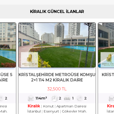
KİRALIK GÜNCEL İLANLAR
ÜSE 5
KRİSTALŞEHİRDE METROÜSE KOMŞU
KRİS
AİRE
2+1 114 M2 KİRALIK DAİRE
32,500 TL
2
114m²
2
1
2
Kiralık
Kir
resi
Konut
Apartman Dairesi
Mah.
İstanbul
Esenyurt
Gökevler Mah.
İsta