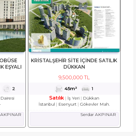
ROBÜSE
KRİSTALŞEHİR SİTE İÇİNDE SATILIK
IK EŞYALI
DÜKKAN
9,500,000 TL
1
2
45m²
1
Satılık
Dairesi
İş Yeri
Dükkan
-
İstanbul
Esenyurt
Gökevler Mah.
r AKPINAR
Serdar AKPINAR