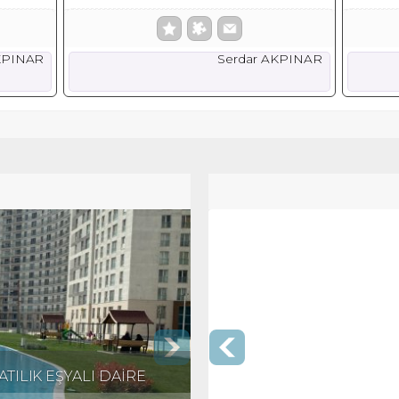
KPINAR
Serdar AKPINAR
TILIK EŞYALI DAİRE
KRİSTALŞEHİR'DE