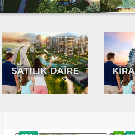
SATILIK DAİRE
KİRA
Yatırımlık
Yeni
Yatır