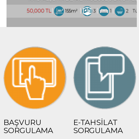
5m²
3
1
2
Türkiye İstanbul / Esenyurt
BAŞVURU
E-TAHSİLAT
SORGULAMA
SORGULAMA