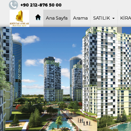
KRİSTALŞEHİR KRİSTAL EMLAK Kristalş
+90 212-876 50 00
Hizmet 0532 426 65 08
Ana Sayfa
Arama
SATILIK
KİRA