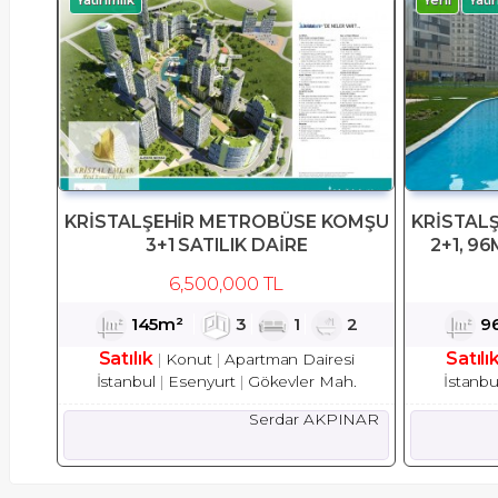
KRİSTALŞEHİR METROBÜSE KOMŞU
KRİSTAL
3+1 SATILIK DAİRE
2+1, 96
6,500,000 TL
145m²
3
1
2
9
Satılık
Satılı
Konut
Apartman Dairesi
İstanbul
Esenyurt
Gökevler Mah.
İstanbu
Serdar AKPINAR