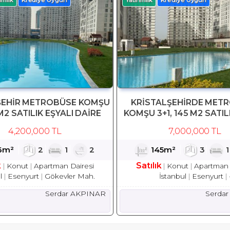
ŞEHİR METROBÜSE KOMŞU
KRİSTALŞEHİRDE MET
M2 SATILIK EŞYALI DAİRE
KOMŞU 3+1, 145 M2 SATIL
DAİRE
4,200,000 TL
7,000,000 TL
6m²
2
1
2
145m²
3
k
Satılık
Konut
Apartman Dairesi
Konut
Apartman 
l
Esenyurt
Gökevler Mah.
İstanbul
Esenyurt
Serdar AKPINAR
Serda