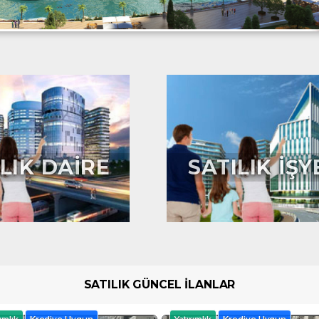
LIK DAİRE
SATILIK İŞY
SATILIK GÜNCEL İLANLAR
ımlık
Krediye Uygun
Yatırımlık
Krediye Uygun