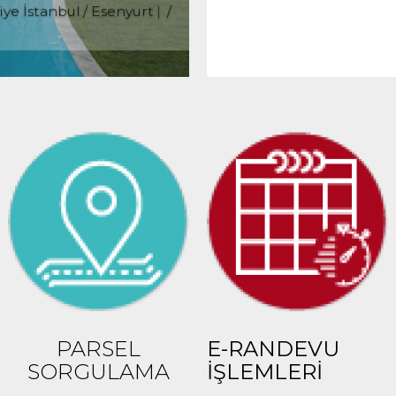
iye İstanbul / Esenyurt
/
50,000 TL
15
PARSEL
E-RANDEVU
SORGULAMA
İŞLEMLERİ