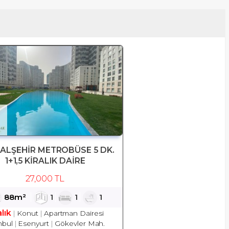
TALŞEHİR METROBÜSE 5 DK.
1+1,5 KİRALIK DAİRE
27,000 TL
88m²
1
1
1
alık
Konut
Apartman Dairesi
nbul
Esenyurt
Gökevler Mah.