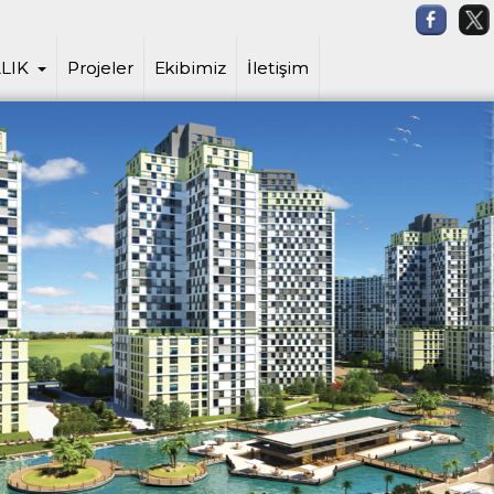
ehir Satış ve Kiralama Ofisi, Cazip 
LIK
Projeler
Ekibimiz
İletişim