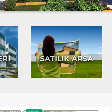
ERİ
SATILIK ARSA
Yatırımlık