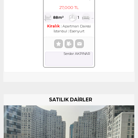
KİRALIK DAİRE
27,000 TL
88m²
1
1
1
Kiralık
Apartman Dairesi
İstanbul
Esenyurt
Serdar AKPINAR
SATILIK DAİRLER