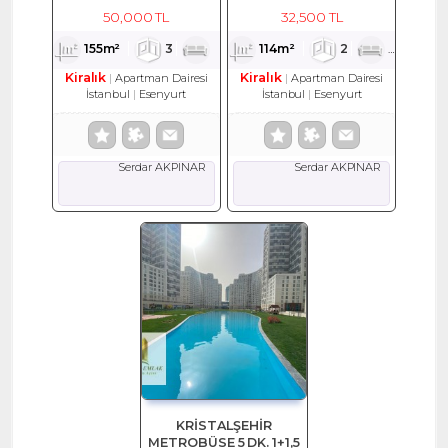
EŞYALI KİRALIK DAİRE
114 M2 KİRALIK DAİRE
50,000 TL
32,500 TL
155m²
3
1
2
114m²
2
1
2
Kiralık
Kiralık
Apartman Dairesi
Apartman Dairesi
İstanbul
Esenyurt
İstanbul
Esenyurt
Serdar AKPINAR
Serdar AKPINAR
KRİSTALŞEHİR
METROBÜSE 5 DK. 1+1,5