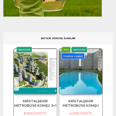
SATILIK GÜNCEL İLANLAR
Yatırımlık
Yeni
Yatırımlık
Krediye Uygun
KRİSTALŞEHİR
KRİSTALŞEHİR
METROBÜSE KOMŞU 3+1
METROBÜSE KOMŞU
SATILIK DAİRE
2+1, 96M2 SATILIK EŞYALI
6,500,000 TL
4,200,000 TL
DAİRE