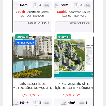
145m²
3
1
2
96m²
2
1
2
Satılık
Satılık
Apartman Dairesi
Apartman Dairesi
İstanbul
Esenyurt
İstanbul
Esenyurt
Serdar AKPINAR
Serdar AKPINAR
Yatırımlık
Yatırımlık
Krediye Uygun
KRİSTALŞEHİRDE
KRİSTALŞEHİR SİTE
METROBÜSE KOMŞU 3+1,
İÇİNDE SATILIK DÜKKAN
145 M2 SATILIK EŞYALI
7,000,000 TL
9,500,000 TL
DAİRE
145m²
3
1
2
45m²
1