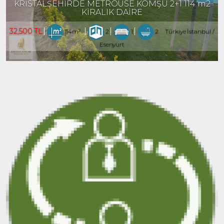
KRİSTALŞEHİRDE METROÜSE KOMŞU 2+1 114 m2
KİRALIK DAİRE
32,500 TL
114m²
2
1
2
Türkiye İstanbul /
Esenyurt