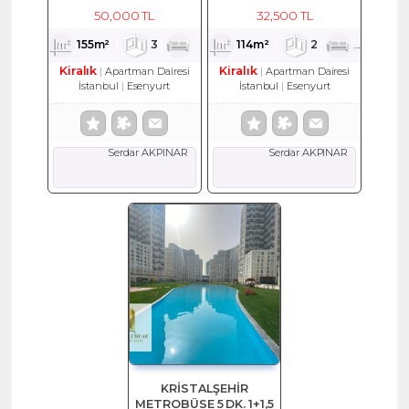
EŞYALI KİRALIK DAİRE
114 M2 KİRALIK DAİRE
50,000 TL
32,500 TL
155m²
3
1
2
114m²
2
1
2
Kiralık
Kiralık
Apartman Dairesi
Apartman Dairesi
İstanbul
Esenyurt
İstanbul
Esenyurt
Serdar AKPINAR
Serdar AKPINAR
KRİSTALŞEHİR
METROBÜSE 5 DK. 1+1,5