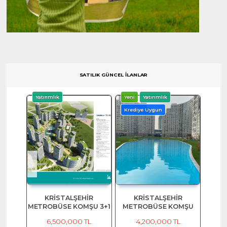
SATILIK GÜNCEL İLANLAR
Yatırımlık
Yeni
Yatırımlık
Krediye Uygun
KRİSTALŞEHİR
KRİSTALŞEHİR
METROBÜSE KOMŞU 3+1
METROBÜSE KOMŞU
SATILIK DAİRE
2+1, 96M2 SATILIK EŞYALI
6,500,000 TL
4,200,000 TL
DAİRE