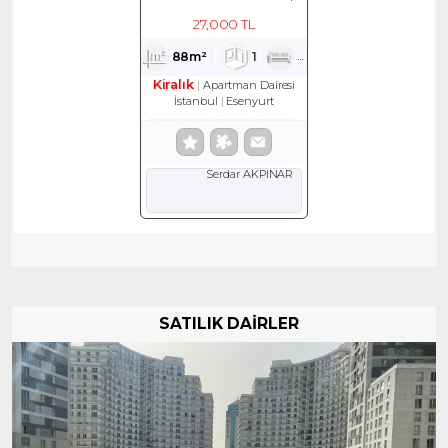
KİRALIK DAİRE
27,000 TL
88m²
1
1
1
Kiralık
Apartman Dairesi
İstanbul
Esenyurt
Serdar AKPINAR
SATILIK DAİRLER