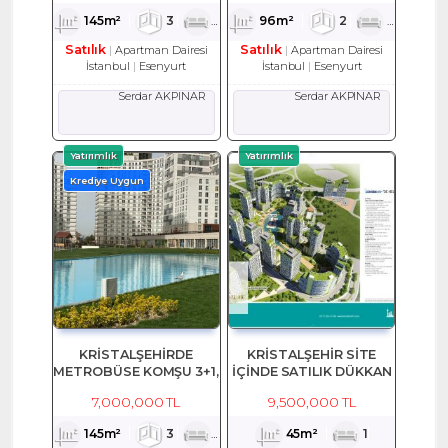
145m²
3
1
2
96m²
2
1
2
Satılık
Satılık
Apartman Dairesi
Apartman Dairesi
İstanbul
Esenyurt
İstanbul
Esenyurt
Serdar AKPINAR
Serdar AKPINAR
Yatırımlık
Yatırımlık
Krediye Uygun
KRİSTALŞEHİRDE
KRİSTALŞEHİR SİTE
METROBÜSE KOMŞU 3+1,
İÇİNDE SATILIK DÜKKAN
145 M2 SATILIK EŞYALI
7,000,000 TL
9,500,000 TL
DAİRE
145m²
3
1
2
45m²
1